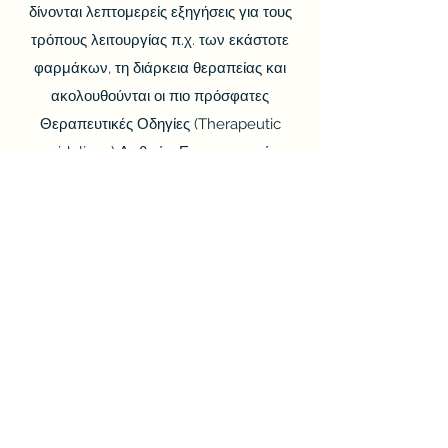
δίνονται λεπτομερείς εξηγήσεις για τους
τρόπους λειτουργίας π.χ. των εκάστοτε
φαρμάκων, τη διάρκεια θεραπείας και
ακολουθούνται οι πιο πρόσφατες
Θεραπευτικές Οδηγίες (Therapeutic
guidelines) Διεθνών Επιστημονικών
Οργανισμών, όπως
η EULAR, European Alliance of
Associations for Rheumatology
και το ACR, American College of
Rheumatology.
Υπάρχει συνεργασία με ιατρούς άλλων
ειδικοτήτων π.χ. παθολόγους,
νεφρολόγους, δερματολόγους,
ψυχιάτρους για την κατά περίπτωση
παραπομπή ασθενών, αλλά και άλλων